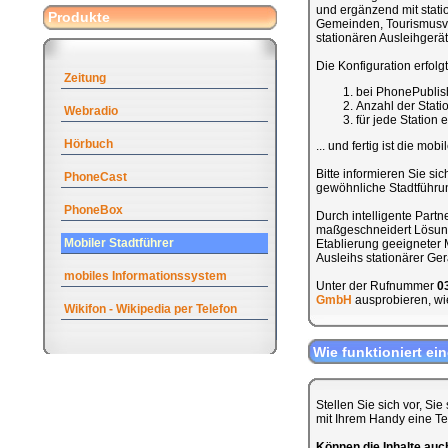
und ergänzend mit stati
Produkte
Gemeinden, Tourismusve
stationären Ausleihgerät
Die Konfiguration erfolg
Zeitung
bei PhonePublis
Anzahl der Stat
Webradio
für jede Station
Hörbuch
... und fertig ist die mob
Bitte informieren Sie sic
PhoneCast
gewöhnliche Stadtführung
PhoneBox
Durch intelligente Part
maßgeschneidert Lösung 
Mobiler Stadtführer
Etablierung geeigneter M
Ausleihs stationärer Ge
mobiles Informationssystem
Unter der Rufnummer
0
GmbH
ausprobieren, wie
Wikifon - Wikipedia per Telefon
Wie funktioniert ei
Stellen Sie sich vor, Si
mit Ihrem Handy eine T
Können die Inhalte au