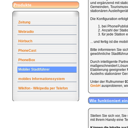
und ergänzend mit stati
Produkte
Gemeinden, Tourismusve
stationären Ausleihgerät
Die Konfiguration erfolg
Zeitung
bei PhonePublis
Anzahl der Stat
Webradio
für jede Station
Hörbuch
... und fertig ist die mob
Bitte informieren Sie sic
PhoneCast
gewöhnliche Stadtführung
PhoneBox
Durch intelligente Part
maßgeschneidert Lösung 
Mobiler Stadtführer
Etablierung geeigneter M
Ausleihs stationärer Ge
mobiles Informationssystem
Unter der Rufnummer
0
GmbH
ausprobieren, wie
Wikifon - Wikipedia per Telefon
Wie funktioniert ei
Stellen Sie sich vor, Si
mit Ihrem Handy eine T
Können die Inhalte au