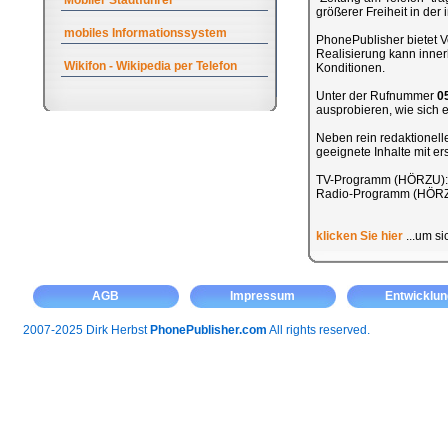
Mobiler Stadtführer
größerer Freiheit in de
mobiles Informationssystem
PhonePublisher bietet Ve
Realisierung kann inner
Wikifon - Wikipedia per Telefon
Konditionen.
Unter der Rufnummer
0
ausprobieren, wie sich ei
Neben rein redaktionel
geeignete Inhalte mit e
TV-Programm (HÖRZU)
Radio-Programm (HÖR
klicken Sie hier
...um si
AGB
Impressum
Entwicklun
2007-2025 Dirk Herbst
PhonePublisher.com
All rights reserved.