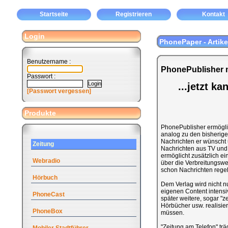
Startseite
Registrieren
Kontakt
Login
PhonePaper - Artike
Benutzername :
PhonePublisher m
Passwort :
...jetzt k
[Passwort vergessen]
Produkte
PhonePublisher ermöglic
analog zu den bisherigen
Nachrichten er wünscht 
Zeitung
Nachrichten aus TV und 
ermöglicht zusätzlich ei
Webradio
über die Verbreitungswe
schon Nachrichten rege
Hörbuch
Dem Verlag wird nicht n
eigenen Content intensi
PhoneCast
später weitere, sogar "z
Hörbücher usw. realisi
PhoneBox
müssen.
"Zeitung am Telefon" tr