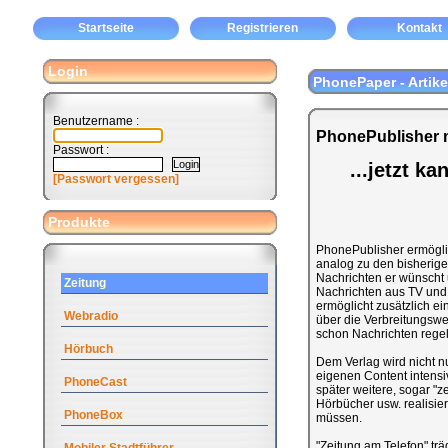
Startseite
Registrieren
Kontakt
Login
PhonePaper - Artike
Benutzername :
PhonePublisher m
Passwort :
...jetzt k
[Passwort vergessen]
Produkte
PhonePublisher ermöglic
analog zu den bisherigen
Nachrichten er wünscht 
Zeitung
Nachrichten aus TV und 
ermöglicht zusätzlich ei
Webradio
über die Verbreitungswe
schon Nachrichten rege
Hörbuch
Dem Verlag wird nicht n
eigenen Content intensi
PhoneCast
später weitere, sogar "z
Hörbücher usw. realisi
PhoneBox
müssen.
"Zeitung am Telefon" tr