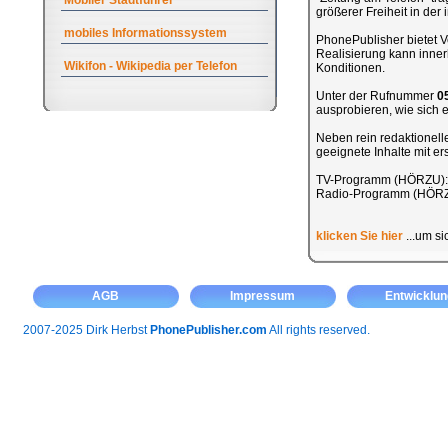
Mobiler Stadtführer
größerer Freiheit in de
mobiles Informationssystem
PhonePublisher bietet Ve
Realisierung kann inner
Wikifon - Wikipedia per Telefon
Konditionen.
Unter der Rufnummer
0
ausprobieren, wie sich ei
Neben rein redaktionel
geeignete Inhalte mit e
TV-Programm (HÖRZU)
Radio-Programm (HÖR
klicken Sie hier
...um si
AGB
Impressum
Entwicklun
2007-2025 Dirk Herbst
PhonePublisher.com
All rights reserved.