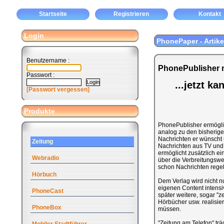
Startseite
Registrieren
Kontakt
Login
PhonePaper - Artike
Benutzername :
PhonePublisher m
Passwort :
...jetzt k
[Passwort vergessen]
Produkte
PhonePublisher ermöglic
analog zu den bisherigen
Nachrichten er wünscht 
Zeitung
Nachrichten aus TV und 
ermöglicht zusätzlich ei
Webradio
über die Verbreitungswe
schon Nachrichten rege
Hörbuch
Dem Verlag wird nicht n
eigenen Content intensi
PhoneCast
später weitere, sogar "z
Hörbücher usw. realisi
PhoneBox
müssen.
"Zeitung am Telefon" tr