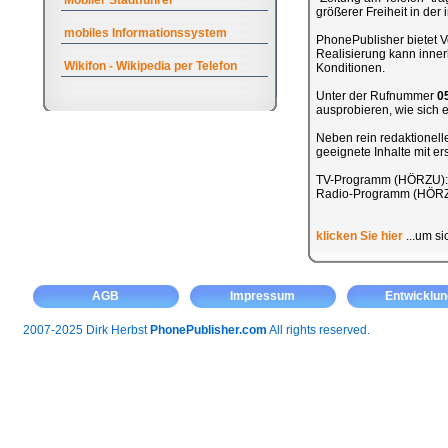
Mobiler Stadtführer
größerer Freiheit in de
mobiles Informationssystem
PhonePublisher bietet Ve
Realisierung kann inner
Wikifon - Wikipedia per Telefon
Konditionen.
Unter der Rufnummer
0
ausprobieren, wie sich ei
Neben rein redaktionel
geeignete Inhalte mit e
TV-Programm (HÖRZU)
Radio-Programm (HÖR
klicken Sie hier
...um si
AGB
Impressum
Entwicklun
2007-2025 Dirk Herbst
PhonePublisher.com
All rights reserved.