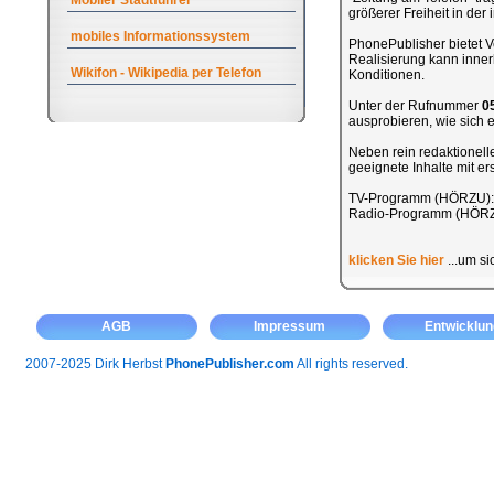
Mobiler Stadtführer
größerer Freiheit in de
mobiles Informationssystem
PhonePublisher bietet Ve
Realisierung kann inner
Wikifon - Wikipedia per Telefon
Konditionen.
Unter der Rufnummer
0
ausprobieren, wie sich ei
Neben rein redaktionel
geeignete Inhalte mit e
TV-Programm (HÖRZU)
Radio-Programm (HÖR
klicken Sie hier
...um si
AGB
Impressum
Entwicklun
2007-2025 Dirk Herbst
PhonePublisher.com
All rights reserved.