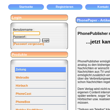
Startseite
Registrieren
Kontakt
Login
PhonePaper - Artike
Benutzername :
PhonePublisher m
Passwort :
...jetzt k
[Passwort vergessen]
Produkte
PhonePublisher ermöglic
analog zu den bisherigen
Nachrichten er wünscht 
Zeitung
Nachrichten aus TV und 
ermöglicht zusätzlich ei
Webradio
über die Verbreitungswe
schon Nachrichten rege
Hörbuch
Dem Verlag wird nicht n
eigenen Content intensi
PhoneCast
später weitere, sogar "z
Hörbücher usw. realisi
PhoneBox
müssen.
"Zeitung am Telefon" tr