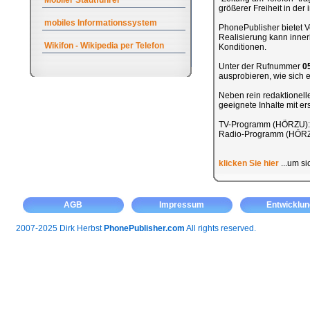
Mobiler Stadtführer
größerer Freiheit in de
mobiles Informationssystem
PhonePublisher bietet Ve
Realisierung kann inner
Wikifon - Wikipedia per Telefon
Konditionen.
Unter der Rufnummer
0
ausprobieren, wie sich ei
Neben rein redaktionel
geeignete Inhalte mit e
TV-Programm (HÖRZU)
Radio-Programm (HÖR
klicken Sie hier
...um si
AGB
Impressum
Entwicklun
2007-2025 Dirk Herbst
PhonePublisher.com
All rights reserved.