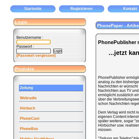
Startseite
Registrieren
Kontakt
Login
PhonePaper - Artike
Benutzername :
PhonePublisher m
Passwort :
...jetzt k
[Passwort vergessen]
Produkte
PhonePublisher ermöglic
analog zu den bisherigen
Nachrichten er wünscht 
Zeitung
Nachrichten aus TV und 
ermöglicht zusätzlich ei
Webradio
über die Verbreitungswe
schon Nachrichten rege
Hörbuch
Dem Verlag wird nicht n
eigenen Content intensi
PhoneCast
später weitere, sogar "z
Hörbücher usw. realisi
PhoneBox
müssen.
"Zeitung am Telefon" tr