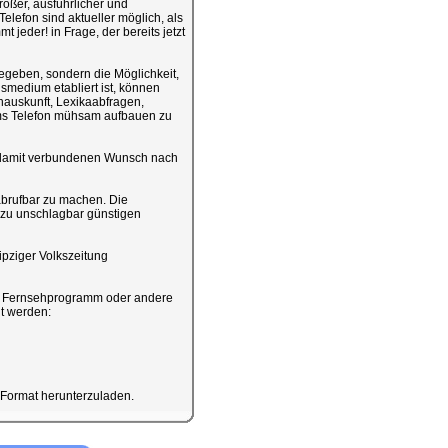
ößer, ausführlicher und
elefon sind aktueller möglich, als
jeder! in Frage, der bereits jetzt
egeben, sondern die Möglichkeit,
smedium etabliert ist, können
onauskunft, Lexikaabfragen,
ums Telefon mühsam aufbauen zu
em damit verbundenen Wunsch nach
 abrufbar zu machen. Die
 zu unschlagbar günstigen
ipziger Volkszeitung
r, Fernsehprogramm oder andere
t werden:
-Format herunterzuladen.