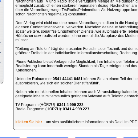
Nachrichten aus TV und Radio ist die verfügbare Menge an Meldungen gr
ermöglicht zusätzlich einen stärkeren regionalen Bezug. Nachrichten am T
über die Verbreitungswege TV/Radio/Printmedium. Als Nutzergruppe kommt 
schon Nachrichten regelmäßig konsumiert.
Dem Verlag wird nicht nur eine neues Verbreitungsmedium in die Hand g
eigenen Content intensiver zu verwerten. Nachdem das neue Verbreitung
später weitere, sogar "zeitungsfremde" Dienste, wie automatisierte Telef
Hörbücher usw. realisiert werden, ohne erneut die Akzeptanz des Medi
müssen.
"Zeitung am Telefon" trägt dem rasanten Fortschritt der Technik und d
größerer Freiheit in der individuellen Informationsbeschaffung Rechnung.
PhonePublisher bietet Verlagen die Möglichkeit, Ihre Inhalte per Telefon
Realisierung kann innerhalb weniger Stunden bis Tage erfolgen und das
Konditionen.
Unter der Rufnummer
0541 44441 8481
können Sie an einem Teil der Le
ausprobieren, wie sich ein solcher Dienst "anfühlt".
Neben rein redaktionellen Inhalten können auch Veranstaltungskalende
geeignete Inhalte mit erstaunlich geringem Aufwand aufs Telefon gebrach
TV-Programm (HÖRZU):
0341 4 999 222
Radio-Programm (HÖRZU):
0341 4 999 223
klicken Sie hier
...um sich ausführlichere Informationen als Datei im PDF