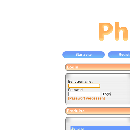
Startseite
Regist
Login
Benutzername :
Passwort :
[Passwort vergessen]
Produkte
Zeitung