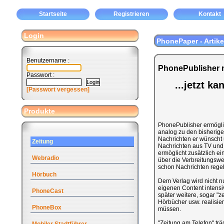
Startseite
Registrieren
Kontakt
Login
PhonePaper - Artike
Benutzername :
PhonePublisher m
Passwort :
...jetzt k
[Passwort vergessen]
Produkte
PhonePublisher ermöglic
analog zu den bisherigen
Nachrichten er wünscht 
Zeitung
Nachrichten aus TV und 
ermöglicht zusätzlich ei
Webradio
über die Verbreitungswe
schon Nachrichten rege
Hörbuch
Dem Verlag wird nicht n
eigenen Content intensi
PhoneCast
später weitere, sogar "z
Hörbücher usw. realisi
PhoneBox
müssen.
"Zeitung am Telefon" tr