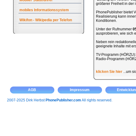
Mobiler Stadtführer
größerer Freiheit in de
mobiles Informationssystem
PhonePublisher bietet Ve
Realisierung kann inner
Wikifon - Wikipedia per Telefon
Konditionen.
Unter der Rufnummer
0
ausprobieren, wie sich ei
Neben rein redaktionel
geeignete Inhalte mit e
TV-Programm (HÖRZU)
Radio-Programm (HÖR
klicken Sie hier
...um si
AGB
Impressum
Entwicklun
2007-2025 Dirk Herbst
PhonePublisher.com
All rights reserved.