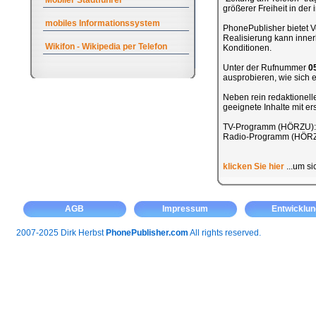
Mobiler Stadtführer
größerer Freiheit in de
mobiles Informationssystem
PhonePublisher bietet Ve
Realisierung kann inner
Wikifon - Wikipedia per Telefon
Konditionen.
Unter der Rufnummer
0
ausprobieren, wie sich ei
Neben rein redaktionel
geeignete Inhalte mit e
TV-Programm (HÖRZU)
Radio-Programm (HÖR
klicken Sie hier
...um si
AGB
Impressum
Entwicklun
2007-2025 Dirk Herbst
PhonePublisher.com
All rights reserved.