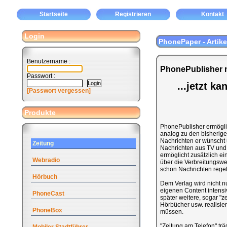
Startseite
Registrieren
Kontakt
Login
PhonePaper - Artike
Benutzername :
PhonePublisher m
Passwort :
...jetzt k
[Passwort vergessen]
Produkte
PhonePublisher ermöglic
analog zu den bisherigen
Nachrichten er wünscht 
Zeitung
Nachrichten aus TV und 
ermöglicht zusätzlich ei
Webradio
über die Verbreitungswe
schon Nachrichten rege
Hörbuch
Dem Verlag wird nicht n
eigenen Content intensi
PhoneCast
später weitere, sogar "z
Hörbücher usw. realisi
PhoneBox
müssen.
"Zeitung am Telefon" tr