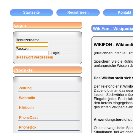
Startseite
Registrieren
Kontakt
Login
WikiFon - Wikipedia
Benutzername :
WIKIFON - Wikipedi
Passwort :
(erreichbar unter Tel.:
[Passwort vergessen]
Speichern Sie die Rufnum
umfangreiche Wissen de
Produkte
Das Wikifon stellt sich 
Der Telefondienst Wikifo
Zeitung
Dabei gibt man das gesu
lassen. Stichwörter müs
Webradio
Eingabe jedes Buchstab
den bereits eingegebene
gesuchten Wikipedia-Art
Hörbuch
PhoneCast
Anwendungsbereiche:
PhoneBox
Ob unterwegs beim Spazi
Situationen, bei welche