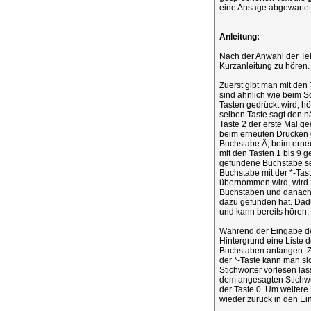
eine Ansage abgewarte
Anleitung:
Nach der Anwahl der Tel
Kurzanleitung zu hören.
Zuerst gibt man mit den
sind ähnlich wie beim S
Tasten gedrückt wird, h
selben Taste sagt den n
Taste 2 der erste Mal g
beim erneuten Drücken 
Buchstabe Ä, beim erneu
mit den Tasten 1 bis 9 
gefundene Buchstabe sep
Buchstabe mit der *-Tas
übernommen wird, wird 
Buchstaben und danach a
dazu gefunden hat. Dad
und kann bereits hören,
Während der Eingabe der
Hintergrund eine Liste 
Buchstaben anfangen. Zu
der *-Taste kann man si
Stichwörter vorlesen las
dem angesagten Stichwo
der Taste 0. Um weitere
wieder zurück in den E