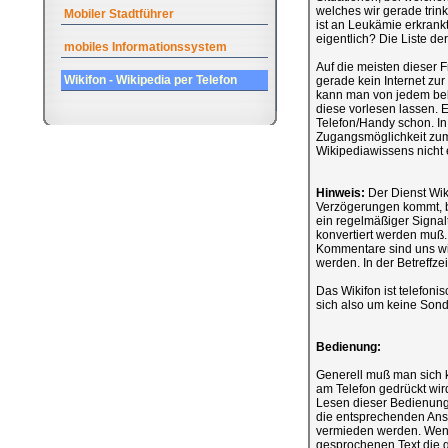
welches wir gerade tri
Mobiler Stadtführer
ist an Leukämie erkrankt
eigentlich? Die Liste de
mobiles Informationssystem
Auf die meisten dieser 
Wikifon - Wikipedia per Telefon
gerade kein Internet zur
kann man von jedem beli
diese vorlesen lassen. Es
Telefon/Handy schon. In 
Zugangsmöglichkeit zum I
Wikipediawissens nicht e
Hinweis:
Der Dienst Wiki
Verzögerungen kommt, bis 
ein regelmäßiger Signalt
konvertiert werden muß.
Kommentare sind uns wi
werden. In der Betreffze
Das Wikifon ist telefon
sich also um keine Sond
Bedienung:
Generell muß man sich 
am Telefon gedrückt wi
Lesen dieser Bedienungs
die entsprechenden Ans
vermieden werden. Wenn 
gesprochenen Text die g