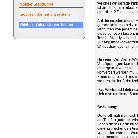
welches wir gerade tri
Mobiler Stadtführer
ist an Leukämie erkrankt
eigentlich? Die Liste de
mobiles Informationssystem
Auf die meisten dieser 
Wikifon - Wikipedia per Telefon
gerade kein Internet zur
kann man von jedem beli
diese vorlesen lassen. Es
Telefon/Handy schon. In 
Zugangsmöglichkeit zum I
Wikipediawissens nicht e
Hinweis:
Der Dienst Wiki
Verzögerungen kommt, bis 
ein regelmäßiger Signalt
konvertiert werden muß.
Kommentare sind uns wi
werden. In der Betreffze
Das Wikifon ist telefon
sich also um keine Sond
Bedienung:
Generell muß man sich 
am Telefon gedrückt wi
Lesen dieser Bedienungs
die entsprechenden Ans
vermieden werden. Wenn 
gesprochenen Text die g