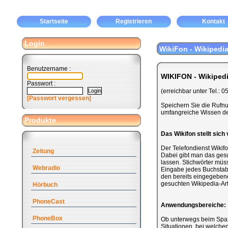
Startseite
Registrieren
Kontakt
Login
WikiFon - Wikipedia
Benutzername :
WIKIFON - Wikipedi
Passwort :
(erreichbar unter Tel.:
[Passwort vergessen]
Speichern Sie die Rufnum
umfangreiche Wissen de
Produkte
Das Wikifon stellt sich 
Der Telefondienst Wikifo
Zeitung
Dabei gibt man das gesu
lassen. Stichwörter müs
Webradio
Eingabe jedes Buchstab
den bereits eingegebene
gesuchten Wikipedia-Art
Hörbuch
PhoneCast
Anwendungsbereiche:
PhoneBox
Ob unterwegs beim Spazi
Situationen, bei welche