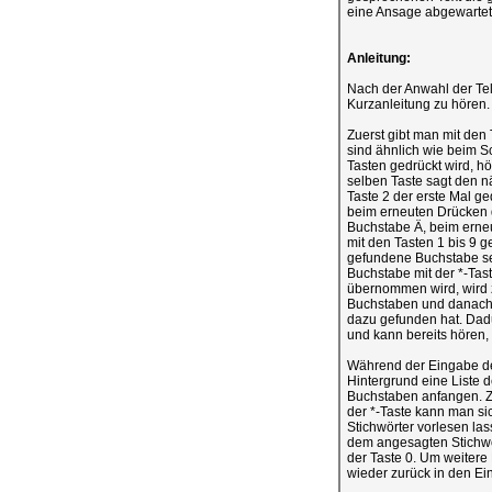
eine Ansage abgewarte
Anleitung:
Nach der Anwahl der Tel
Kurzanleitung zu hören.
Zuerst gibt man mit den
sind ähnlich wie beim S
Tasten gedrückt wird, h
selben Taste sagt den n
Taste 2 der erste Mal g
beim erneuten Drücken 
Buchstabe Ä, beim erneu
mit den Tasten 1 bis 9 
gefundene Buchstabe sep
Buchstabe mit der *-Tas
übernommen wird, wird 
Buchstaben und danach a
dazu gefunden hat. Dad
und kann bereits hören,
Während der Eingabe der
Hintergrund eine Liste 
Buchstaben anfangen. Zu
der *-Taste kann man si
Stichwörter vorlesen las
dem angesagten Stichwo
der Taste 0. Um weitere
wieder zurück in den E